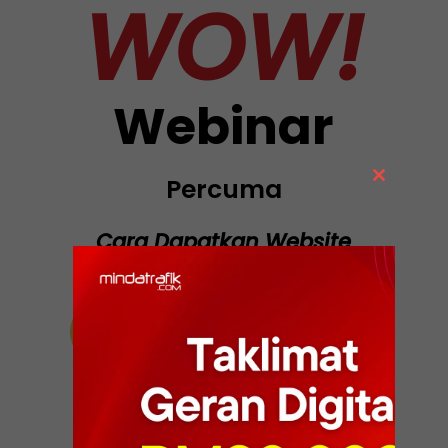
WOW!
Webinar
Percuma
Close
this
module
Cara Dapatkan Website
Yang Jimat Tapi WOW!
DAFTAR SEKARANG