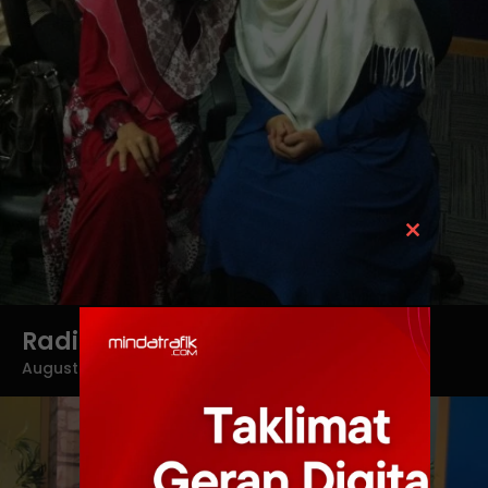
Close
this
module
Radio Ikim.FM
August 5, 2021