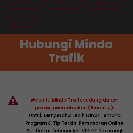
Share
Share
Share
Pin
Hubungi Minda
Trafik
Website Minda Trafik sedang dalam
proses penambaikan (Revamp).
Untuk Mengetahui Lebih Lanjut Tentang
Program
&
Tip Terkini Pemasaran Online
,
Sila Daftar Sebagai Ahli VIP MT Sekarang!