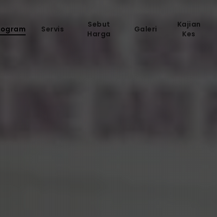
Sebut
Kajian
rogram
Servis
Galeri
Harga
Kes